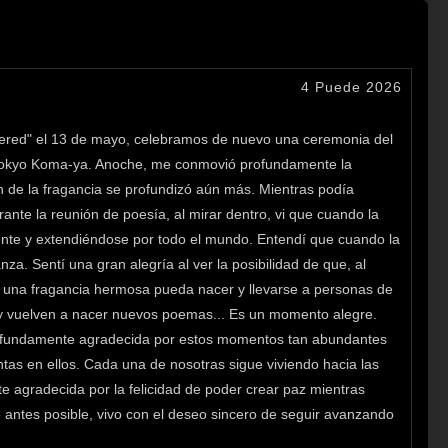
4 Puede 2026
overed" el 13 de mayo, celebramos de nuevo una ceremonia del
n Tokyo Koma-ya. Anoche, me conmovió profundamente la
ón de la fragancia se profundizó aún más. Mientras podía
ante la reunión de poesía, al mirar dentro, vi que cuando la
 gente y extendiéndose por todo el mundo. Entendí que cuando la
a. Sentí una gran alegría al ver la posibilidad de que, al
te, una fragancia hermosa pueda nacer y llevarse a personas de
y vuelven a nacer nuevos poemas... Es un momento alegre.
rofundamente agradecida por estos momentos tan abundantes
tas en ellos. Cada una de nosotras sigue viviendo hacia las
 agradecida por la felicidad de poder crear paz mientras
 antes posible, vivo con el deseo sincero de seguir avanzando