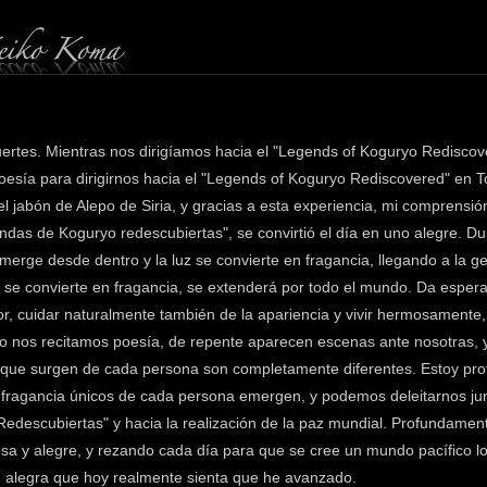
fuertes. Mientras nos dirigíamos hacia el "Legends of Koguryo Redisc
poesía para dirigirnos hacia el "Legends of Koguryo Rediscovered" e
del jabón de Alepo de Siria, y gracias a esta experiencia, mi comprensi
ndas de Koguryo redescubiertas", se convirtió el día en uno alegre. Dur
z emerge desde dentro y la luz se convierte en fragancia, llegando a la
 se convierte en fragancia, se extenderá por todo el mundo. Da esperanz
erior, cuidar naturalmente también de la apariencia y vivir hermosamen
o nos recitamos poesía, de repente aparecen escenas ante nosotras, 
que surgen de cada persona son completamente diferentes. Estoy p
la fragancia únicos de cada persona emergen, y podemos deleitarnos jun
descubiertas" y hacia la realización de la paz mundial. Profundamente
a y alegre, y rezando cada día para que se cree un mundo pacífico lo
e alegra que hoy realmente sienta que he avanzado.